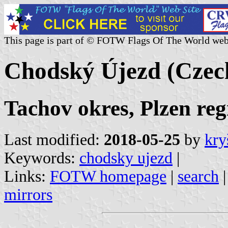
This page is part of © FOTW Flags Of The World web
Chodský Újezd (Czec
Tachov okres, Plzen reg
Last modified:
2018-05-25
by
kry
Keywords:
chodsky ujezd
|
Links:
FOTW homepage
|
search
mirrors