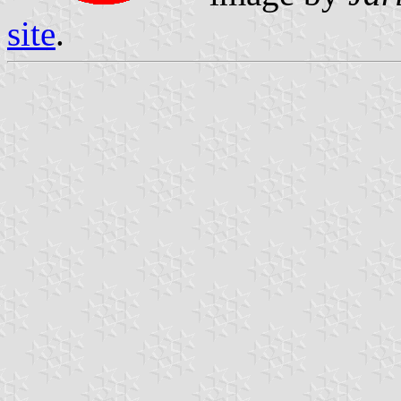
site
.