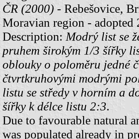
ČR (2000)
- Rebešovice, Br
Moravian region - adopted
Description:
Modrý list se 
pruhem širokým 1/3 šířky l
oblouky o poloměru jedné čtv
čtvrtkruhovými modrými poli
listu se středy v horním a
šířky k délce listu 2:3
.
Due to favourable natural an
was populated already in pre