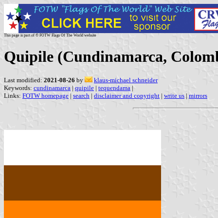
This page is part of © FOTW Flags Of The World website
Quipile (Cundinamarca, Colom
Last modified:
2021-08-26
by
klaus-michael schneider
Keywords:
cundinamarca
|
quipile
|
tequendama
|
Links:
FOTW homepage
|
search
|
disclaimer and copyright
|
write us
|
mirrors