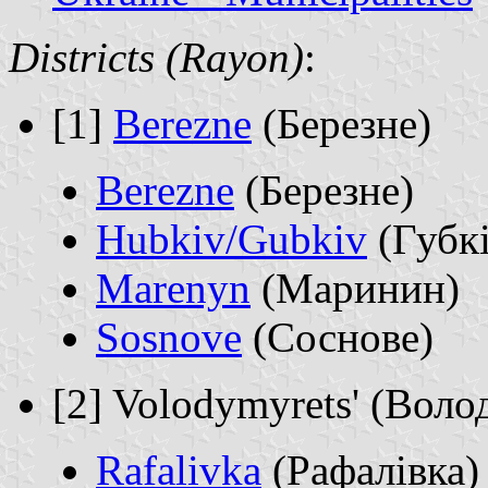
Districts (Rayon)
:
[1]
Berezne
(Березне)
Berezne
(Березне)
Hubkiv/Gubkiv
(Губкі
Marenyn
(Маринин)
Sosnove
(Соснове)
[2] Volodymyrets' (Вол
Rafalivka
(Рафалівка)