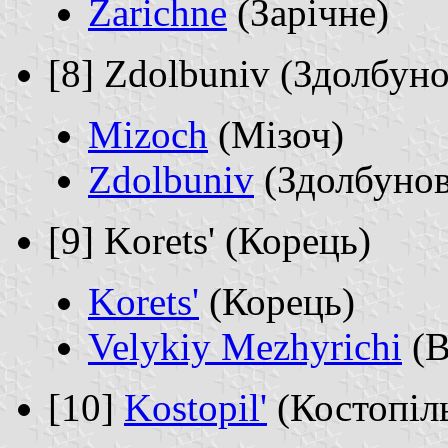
Zarichne
(Зарічне)
[8] Zdolbuniv (Здолбуно
Mizoch
(Мізоч)
Zdolbuniv
(Здолбунов
[9] Korets' (Корець)
Korets'
(Корець)
Velykiy Mezhyrichi
(В
[10]
Kostopil'
(Костопіл