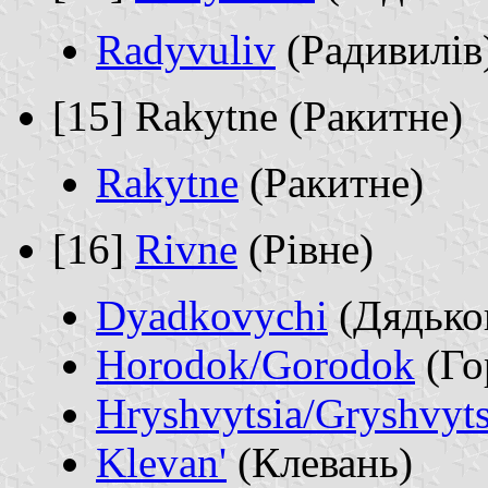
Radyvuliv
(Радивилів
[15] Rakytne (Ракитне)
Rakytne
(Ракитне)
[16]
Rivne
(Рівне)
Dyadkovychi
(Дядько
Horodok/Gorodok
(Го
Hryshvytsia/Gryshvyts
Klevan'
(Клевань)