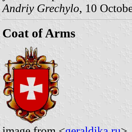
Andriy Grechylo
, 10 Octob
Coat of Arms
image from <
geraldika.ru
>