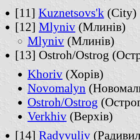
[11]
Kuznetsovs'k
(City)
[12]
Mlyniv
(Млинів)
Mlyniv
(Млинів)
[13] Ostroh/Ostrog (Ост
Khoriv
(Хорів)
Novomalyn
(Новомал
Ostroh/Ostrog
(Острог
Verkhiv
(Верхів)
[14]
Radyvuliv
(Радивил