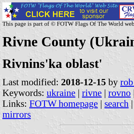
This page is part of © FOTW Flags Of The World web
Rivne County (Ukrai
Rivnins'ka oblast'
Last modified:
2018-12-15
by
rob
Keywords:
ukraine
|
rivne
|
rovno
Links:
FOTW homepage
|
search
mirrors