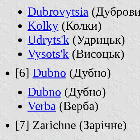
Dubrovytsia
(Дуброви
Kolky
(Колки)
Udryts'k
(Удрицьк)
Vysots'k
(Висоцьк)
[6]
Dubno
(Дубно)
Dubno
(Дубно)
Verba
(Верба)
[7] Zarichne (Зарічне)