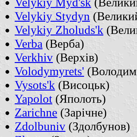
Velykiy Myd'sk
(Велики
Velykiy Stydyn
(Велики
Velykiy Zholuds'k
(Вели
Verba
(Верба)
Verkhiv
(Верхів)
Volodymyrets'
(Володим
Vysots'k
(Висоцьк)
Yapolot
(Яполоть)
Zarichne
(Зарічне)
Zdolbuniv
(Здолбунов)