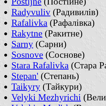
Postijne
(Постійне)
Radyvuliv
(Радивилів)
Rafalivka
(Рафалівка)
Rakytne
(Ракитне)
Sarny
(Сарни)
Sosnove
(Соснове)
Stara Rafalivka
(Стара Р
Stepan'
(Степань)
Taikyry
(Тайкури)
Velyki Mezhyrichi
(Вели