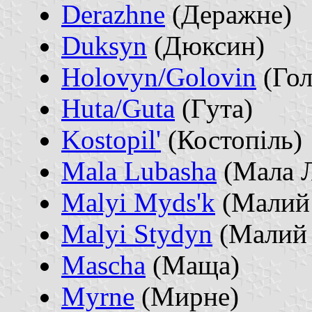
Derazhne
(Деражне)
Duksyn
(Дюксин)
Holovyn/Golovin
(Гол
Huta/Guta
(Гута)
Kostopil'
(Костопіль)
Mala Lubasha
(Мала 
Malyi Myds'k
(Малий
Malyi Stydyn
(Малий 
Mascha
(Маща)
Myrne
(Мирне)