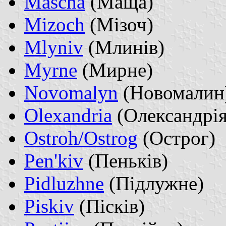
Mascha
(Маща)
Mizoch
(Мізоч)
Mlyniv
(Млинів)
Myrne
(Мирне)
Novomalyn
(Новомалин
Olexandria
(Олександрія
Ostroh/Ostrog
(Острог)
Pen'kiv
(Пеньків)
Pidluzhne
(Підлужне)
Piskiv
(Пісків)