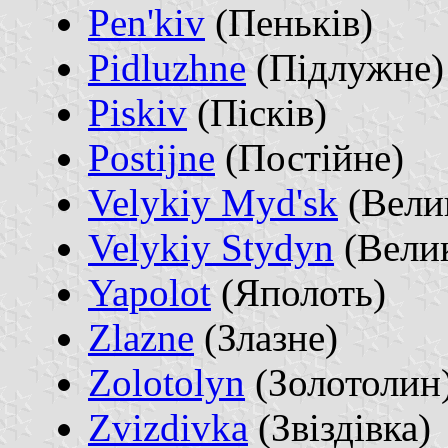
Pen'kiv
(Пеньків)
Pidluzhne
(Підлужне)
Piskiv
(Пісків)
Postijne
(Постійне)
Velykiy Myd'sk
(Вели
Velykiy Stydyn
(Вели
Yapolot
(Яполоть)
Zlazne
(Злазне)
Zolotolyn
(Золотолин
Zvizdivka
(Звіздівка)