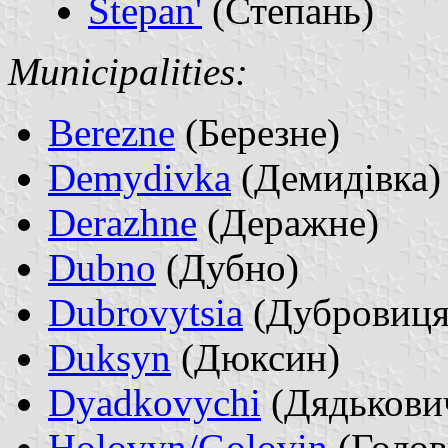
Stepan'
(Степань)
Municipalities:
Berezne
(Березне)
Demydivka
(Демидівка)
Derazhne
(Деражне)
Dubno
(Дубно)
Dubrovytsia
(Дубровиця
Duksyn
(Дюксин)
Dyadkovychi
(Дядькови
Holovyn/Golovin
(Голов