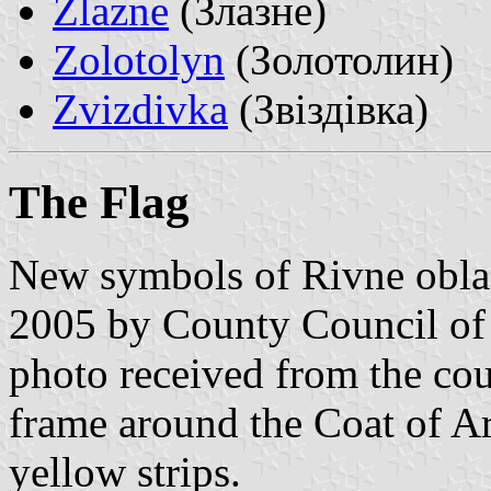
Zlazne
(Злазне)
Zolotolyn
(Золотолин)
Zvizdivka
(Звіздівка)
The Flag
New symbols of Rivne obla
2005 by County Council of 
photo received from the cou
frame around the Coat of A
yellow strips.