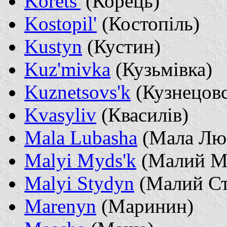
Korets'
(Корець)
Kostopil'
(Костопіль)
Kustyn
(Кустин)
Kuz'mivka
(Кузьмівка)
Kuznetsovs'k
(Кузнецовс
Kvasyliv
(Квасилів)
Mala Lubasha
(Мала Лю
Malyi Myds'k
(Малий М
Malyi Stydyn
(Малий Ст
Marenyn
(Маринин)