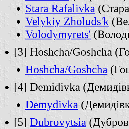
Stara Rafalivka
(Стара
Velykiy Zholuds'k
(Ве
Volodymyrets'
(Волод
[3] Hoshcha/Goshcha (Г
Hoshcha/Goshcha
(Го
[4] Demidivka (Демидів
Demydivka
(Демидівк
[5]
Dubrovytsia
(Дубров