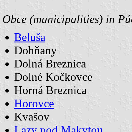
Obce (municipalities) in Pú
Beluša
Dohňany
Dolná Breznica
Dolné Kočkovce
Horná Breznica
Horovce
Kvašov
Lazy pod Makytou