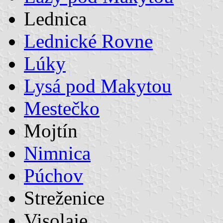
Lednica
Lednické Rovne
Lúky
Lysá pod Makytou
Mestečko
Mojtín
Nimnica
Púchov
Streženice
Visolaje