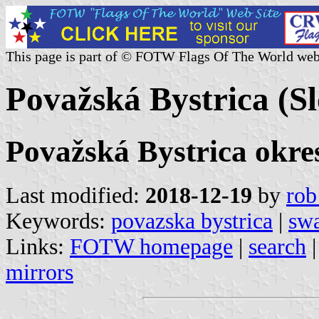
This page is part of © FOTW Flags Of The World web
Považská Bystrica (S
Považská Bystrica okres
Last modified:
2018-12-19
by
rob
Keywords:
povazska bystrica
|
swa
Links:
FOTW homepage
|
search
mirrors