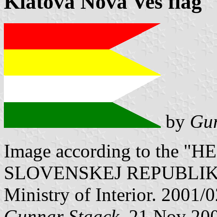
Klátova Nová Ves flag
by
Gun
Image according to the
SLOVENSKEJ REPUBLIKY" V
Ministry of Interior. 2001/
Gunnar Staack
, 21 Nov 20