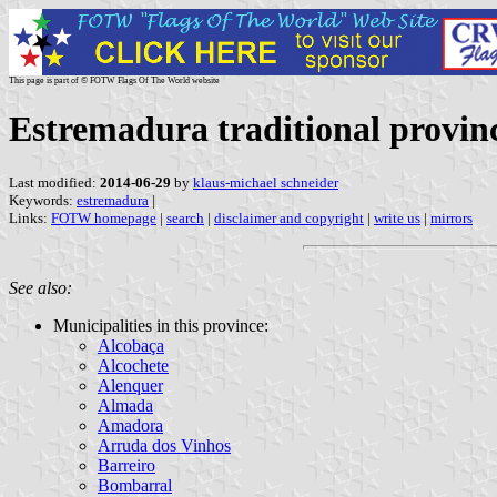
This page is part of © FOTW Flags Of The World website
Estremadura traditional provin
Last modified:
2014-06-29
by
klaus-michael schneider
Keywords:
estremadura
|
Links:
FOTW homepage
|
search
|
disclaimer and copyright
|
write us
|
mirrors
See also:
Municipalities in this province:
Alcobaça
Alcochete
Alenquer
Almada
Amadora
Arruda dos Vinhos
Barreiro
Bombarral