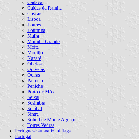
Cadaval
Caldas da Rainha
Cascais
Lisboa
Loures
Lourinhã
Mafra
Marinha Grande
Moita
Montijo
Nazaré
Óbidos
Odivelas
Oeiras
Palmela
Peniche
Porto de Mós
Seixal
Sesimbra
Setúbal
Sintra
Sobral de Monte Agraço
Torres Vedras
Portuguese subnational flags
Portugal