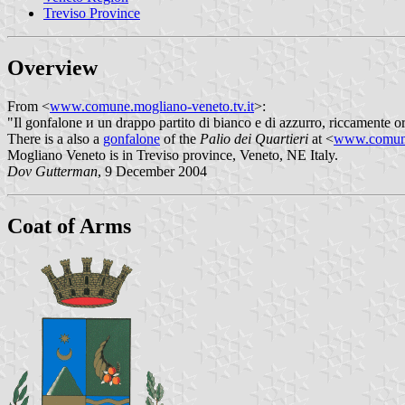
Treviso Province
Overview
From <
www.comune.mogliano-veneto.tv.it
>:
"Il gonfalone и un drappo partito di bianco e di azzurro, riccamente or
There is a also a
gonfalone
of the
Palio dei Quartieri
at <
www.comune.
Mogliano Veneto is in Treviso province, Veneto, NE Italy.
Dov Gutterman
, 9 December 2004
Coat of Arms