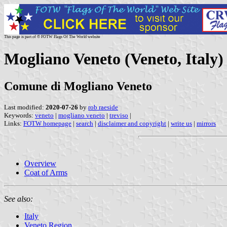
This page is part of © FOTW Flags Of The World website
Mogliano Veneto (Veneto, Italy)
Comune di Mogliano Veneto
Last modified:
2020-07-26
by
rob raeside
Keywords:
veneto
|
mogliano veneto
|
treviso
|
Links:
FOTW homepage
|
search
|
disclaimer and copyright
|
write us
|
mirrors
Overview
Coat of Arms
See also:
Italy
Veneto Region