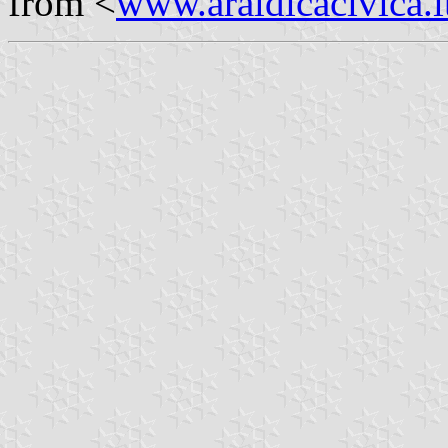
from <
www.araldicacivica.i