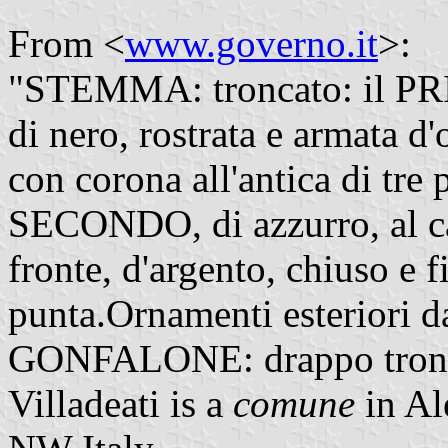
From <
www.governo.it
>:
"STEMMA: troncato: il PRIMO
di nero, rostrata e armata d'
con corona all'antica di tre p
SECONDO, di azzurro, al cast
fronte, d'argento, chiuso e f
punta.Ornamenti esteriori 
GONFALONE: drappo troncat
Villadeati is a
comune
in Al