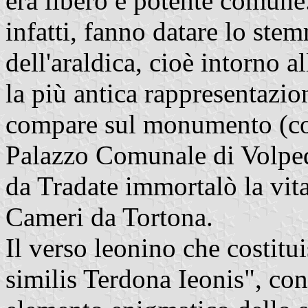
era libero e potente comune.
infatti, fanno datare lo ste
dell'araldica, cioè intorno a
la più antica rappresentazio
compare sul monumento (con
Palazzo Comunale di Volped
da Tradate immortalò la vita
Cameri da Tortona.
Il verso leonino che costitu
similis Terdona Ieonis", con 