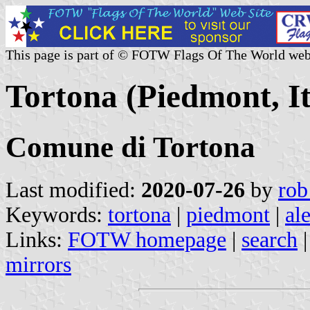
This page is part of © FOTW Flags Of The World web
Tortona (Piedmont, It
Comune di Tortona
Last modified:
2020-07-26
by
rob
Keywords:
tortona
|
piedmont
|
al
Links:
FOTW homepage
|
search
mirrors