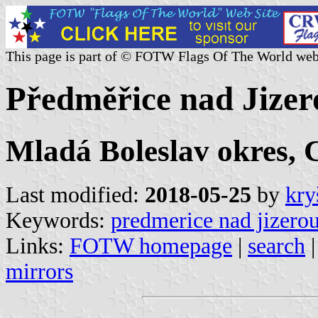
This page is part of © FOTW Flags Of The World web
Předměřice nad Jizer
Mladá Boleslav okres, 
Last modified:
2018-05-25
by
kry
Keywords:
predmerice nad jizero
Links:
FOTW homepage
|
search
mirrors