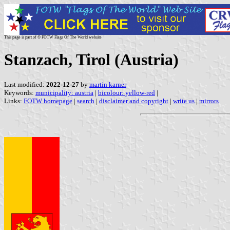
This page is part of © FOTW Flags Of The World website
Stanzach, Tirol (Austria)
Last modified:
2022-12-27
by
martin karner
Keywords:
municipality: austria
|
bicolour: yellow-red
|
Links:
FOTW homepage
|
search
|
disclaimer and copyright
|
write us
|
mirrors