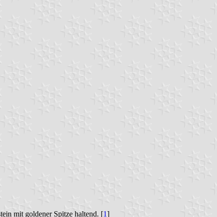
in mit goldener Spitze haltend. [
1
]